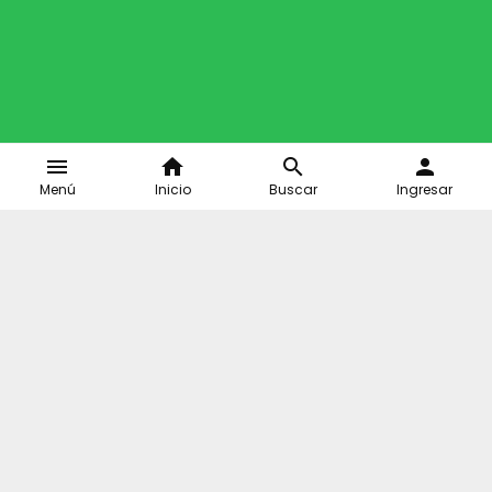
menu
home
search
person
Menú
Inicio
Buscar
Ingresar
Home