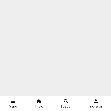
menu
home
search
person
Menú
Inicio
Buscar
Ingresar