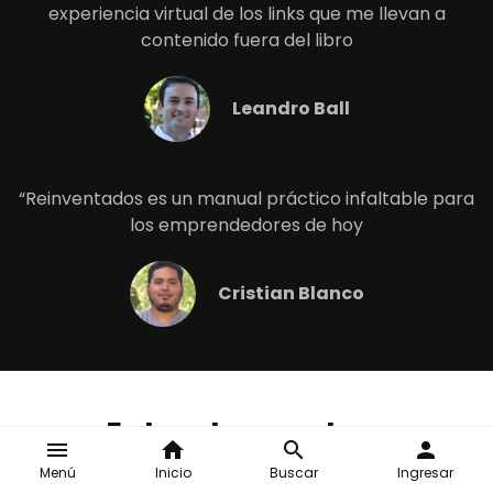
experiencia virtual de los links que me llevan a
contenido fuera del libro
Leandro Ball
“Reinventados es un manual práctico infaltable para
los emprendedores de hoy
Cristian Blanco
Enterate nuestras
menu
home
search
person
novedades
Menú
Inicio
Buscar
Ingresar