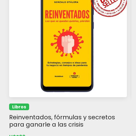
Libros
Reinventados, fórmulas y secretos
L
para ganarle a las crisis
U
U